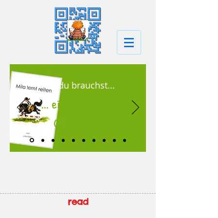
...du brauchst...
... eine spannende
Geschichte...
read