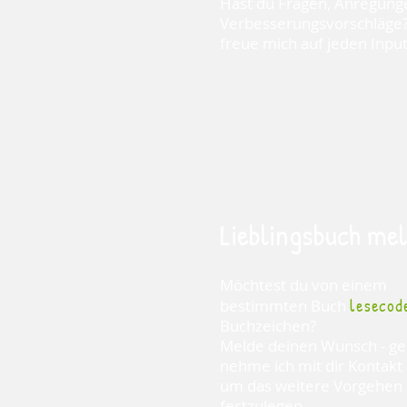
Hast du Fragen, Anregung
Verbesserungsvorschläge?
freue mich auf jeden Input
Lieblingsbuch me
Möchtest du von einem
lesecod
bestimmten Buch
Buchzeichen?
Melde deinen Wunsch - g
nehme ich mit dir Kontakt
um das weitere Vorgehen
festzulegen.