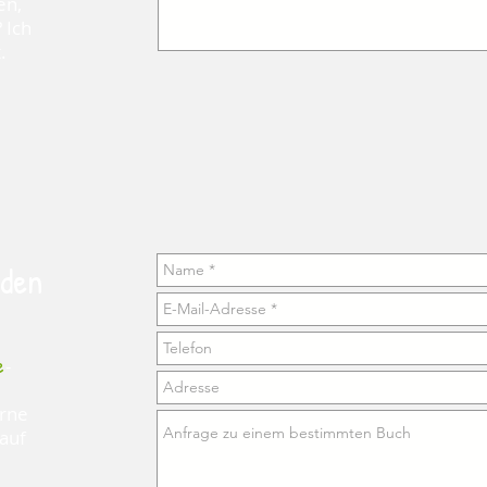
en,
 Ich
.
lden
e
-
erne
 auf