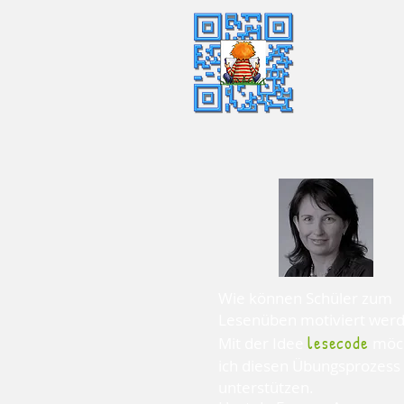
Wie können Schüler zum
Lesenüben motiviert wer
lesecode
Mit der Idee
möc
ich diesen Übungsprozess
unterstützen.