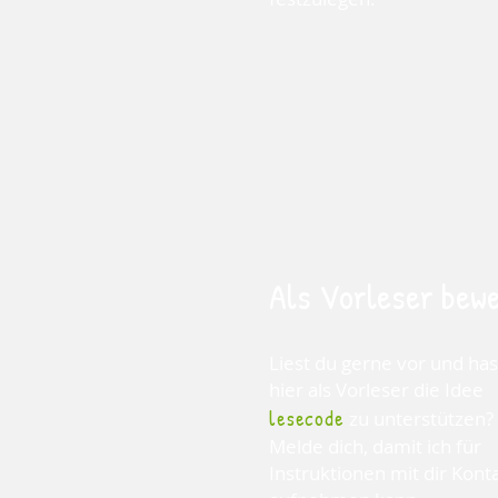
Als Vorleser bew
Liest du gerne vor und has
hier als Vorleser die Idee
lesecode
zu unterstützen?
Melde dich, damit ich für
Instruktionen mit dir Kont