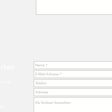
erben
t Lust
akt