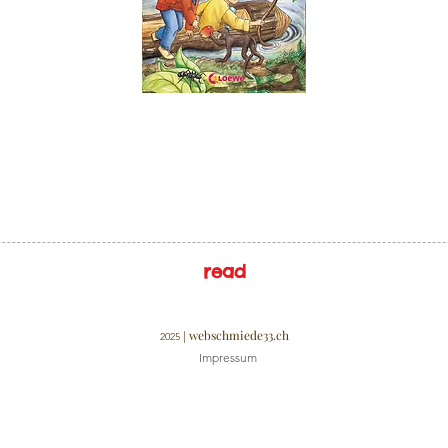
read
webschmiede33.ch
|
2025
Impressum