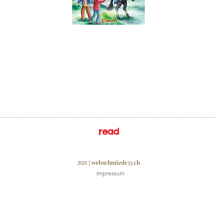
read
webschmiede33.ch
|
2025
Impressum