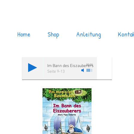
Home
Shop
Anleitung
Konta
00:00
Im Bann des Eiszauberers
Seite 9-13