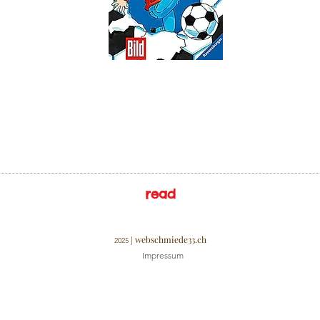
read
webschmiede33.ch
|
2025
Impressum