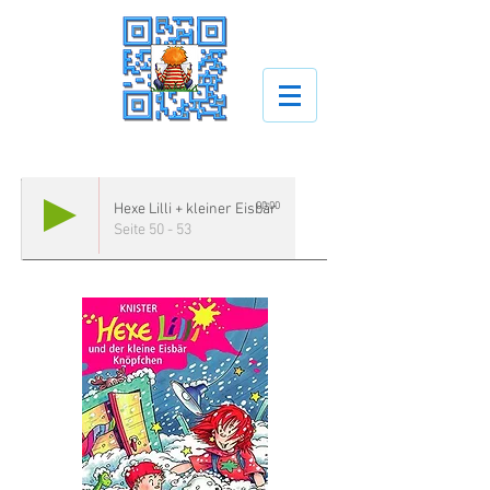
00:00
Hexe Lilli + kleiner Eisbär
Seite 50 - 53