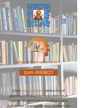
Maurus Barmettler, Stans
zum ANGBOT
Unter
secondbook
verkaufe ich
gebrauchte Bücher - vorallem aus
meiner Studienzeit im Kollegi Stans.
Auf dieser Übersichtsseite findest du