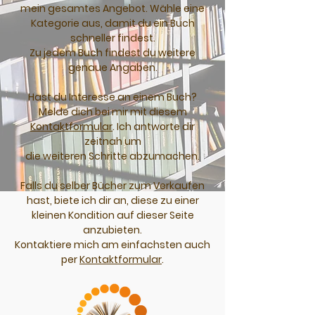
mein gesamtes Angebot. Wähle eine
Kategorie aus, damit du ein Buch
schneller findest.
Zu jedem Buch findest du weitere
genaue Angaben.
Hast du Interesse an einem Buch?
Melde dich bei mir mit diesem
Kontaktformular
. Ich antworte dir
zeitnah um
die weiteren Schritte abzumachen.
Falls du selber Bücher zum Verkaufen
hast, biete ich dir an, diese zu einer
kleinen Kondition auf dieser Seite
anzubieten.
Kontaktiere mich am einfachsten auch
per
Kontaktformular
.